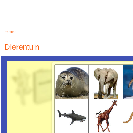
Home
U bent hier
Dierentuin