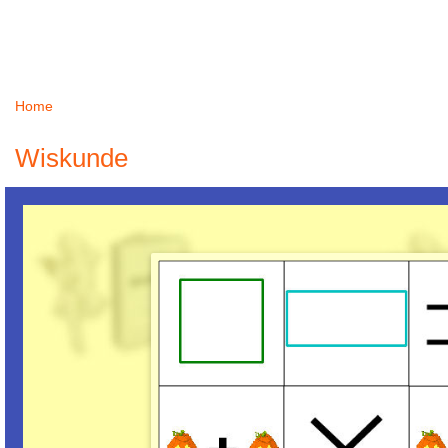
Home
U bent hier
Wiskunde