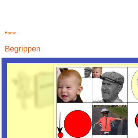
Home
U bent hier
Begrippen